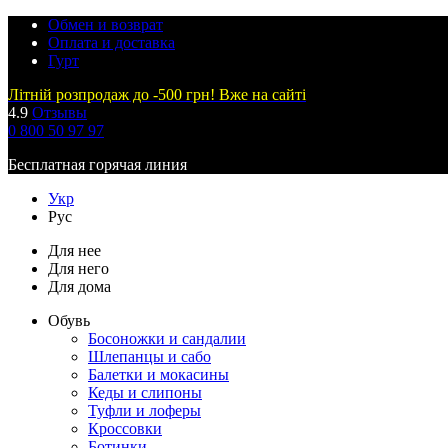
Обмен и возврат
Оплата и доставка
Гурт
Літній розпродаж до -500 грн! Вже на сайті
4.9
Отзывы
0 800 50 97 97
Бесплатная горячая линия
Укр
Рус
Для нее
Для него
Для дома
Обувь
Босоножки и сандалии
Шлепанцы и сабо
Балетки и мокасины
Кеды и слипоны
Туфли и лоферы
Кроссовки
Ботинки