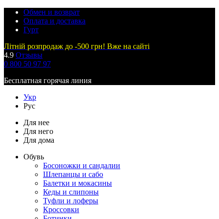
Обмен и возврат
Оплата и доставка
Гурт
Літній розпродаж до -500 грн! Вже на сайті
4.9
Отзывы
0 800 50 97 97
Бесплатная горячая линия
Укр
Рус
Для нее
Для него
Для дома
Обувь
Босоножки и сандалии
Шлепанцы и сабо
Балетки и мокасины
Кеды и слипоны
Туфли и лоферы
Кроссовки
Ботинки