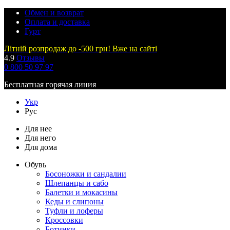
Обмен и возврат
Оплата и доставка
Гурт
Літній розпродаж до -500 грн! Вже на сайті
4.9
Отзывы
0 800 50 97 97
Бесплатная горячая линия
Укр
Рус
Для нее
Для него
Для дома
Обувь
Босоножки и сандалии
Шлепанцы и сабо
Балетки и мокасины
Кеды и слипоны
Туфли и лоферы
Кроссовки
Ботинки