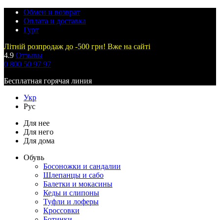
Обмен и возврат
Оплата и доставка
Гурт
Літній розпродаж до -500 грн! Вже на сайті
4.9
Отзывы
0 800 50 97 97
Бесплатная горячая линия
Укр
Рус
Для нее
Для него
Для дома
Обувь
Босоножки и сандалии
Шлепанцы и сабо
Балетки и мокасины
Кеды и слипоны
Туфли и лоферы
Кроссовки
Ботинки