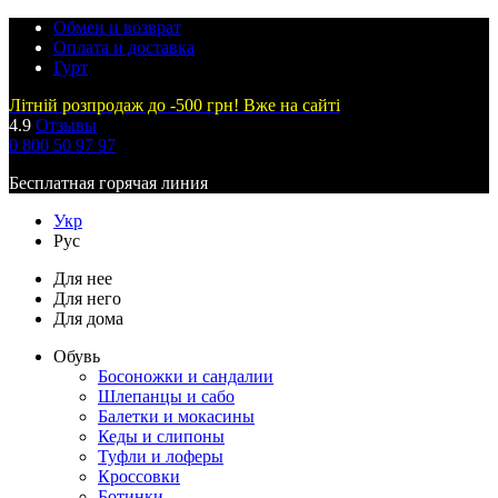
Обмен и возврат
Оплата и доставка
Гурт
Літній розпродаж до -500 грн! Вже на сайті
4.9
Отзывы
0 800 50 97 97
Бесплатная горячая линия
Укр
Рус
Для нее
Для него
Для дома
Обувь
Босоножки и сандалии
Шлепанцы и сабо
Балетки и мокасины
Кеды и слипоны
Туфли и лоферы
Кроссовки
Ботинки