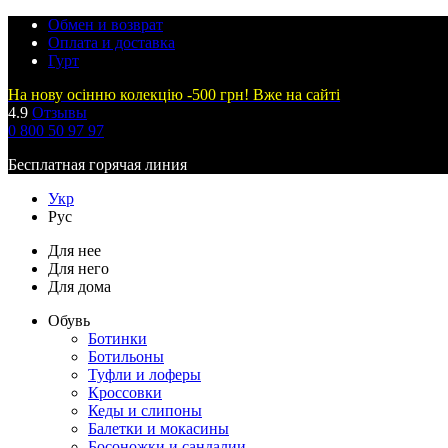
Обмен и возврат
Оплата и доставка
Гурт
На нову осінню колекцію -500 грн! Вже на сайті
4.9
Отзывы
0 800 50 97 97
Бесплатная горячая линия
Укр
Рус
Для нее
Для него
Для дома
Обувь
Ботинки
Ботильоны
Туфли и лоферы
Кроссовки
Кеды и слипоны
Балетки и мокасины
Босоножки и сандалии