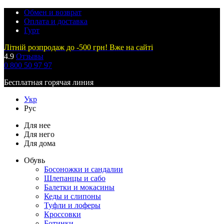
Обмен и возврат
Оплата и доставка
Гурт
Літній розпродаж до -500 грн! Вже на сайті
4.9
Отзывы
0 800 50 97 97
Бесплатная горячая линия
Укр
Рус
Для нее
Для него
Для дома
Обувь
Босоножки и сандалии
Шлепанцы и сабо
Балетки и мокасины
Кеды и слипоны
Туфли и лоферы
Кроссовки
Ботинки