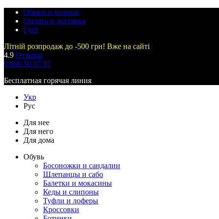
Обмен и возврат
Оплата и доставка
Гурт
Літній розпродаж до -500 грн! Вже на сайті
4.9
Отзывы
0 800 50 97 97
Бесплатная горячая линия
Укр
Рус
Для нее
Для него
Для дома
Обувь
Босоножки и сандалии
Шлепанцы и сабо
Балетки и мокасины
Кеды и слипоны
Туфли и лоферы
Кроссовки
Ботинки