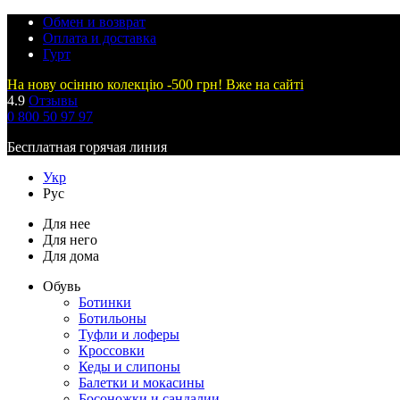
Обмен и возврат
Оплата и доставка
Гурт
На нову осінню колекцію -500 грн! Вже на сайті
4.9
Отзывы
0 800 50 97 97
Бесплатная горячая линия
Укр
Рус
Для нее
Для него
Для дома
Обувь
Ботинки
Ботильоны
Туфли и лоферы
Кроссовки
Кеды и слипоны
Балетки и мокасины
Босоножки и сандалии