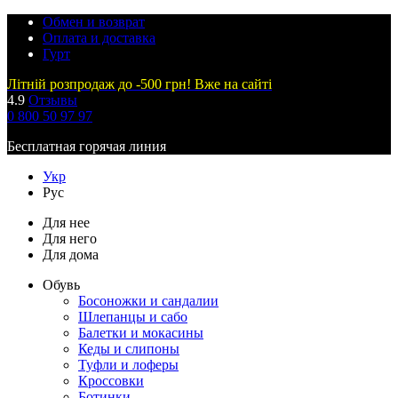
Обмен и возврат
Оплата и доставка
Гурт
Літній розпродаж до -500 грн! Вже на сайті
4.9
Отзывы
0 800 50 97 97
Бесплатная горячая линия
Укр
Рус
Для нее
Для него
Для дома
Обувь
Босоножки и сандалии
Шлепанцы и сабо
Балетки и мокасины
Кеды и слипоны
Туфли и лоферы
Кроссовки
Ботинки