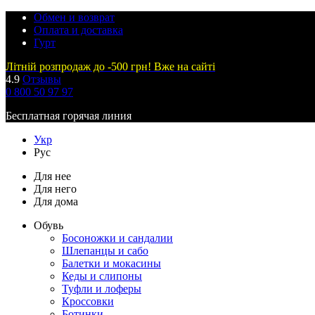
Обмен и возврат
Оплата и доставка
Гурт
Літній розпродаж до -500 грн! Вже на сайті
4.9
Отзывы
0 800 50 97 97
Бесплатная горячая линия
Укр
Рус
Для нее
Для него
Для дома
Обувь
Босоножки и сандалии
Шлепанцы и сабо
Балетки и мокасины
Кеды и слипоны
Туфли и лоферы
Кроссовки
Ботинки