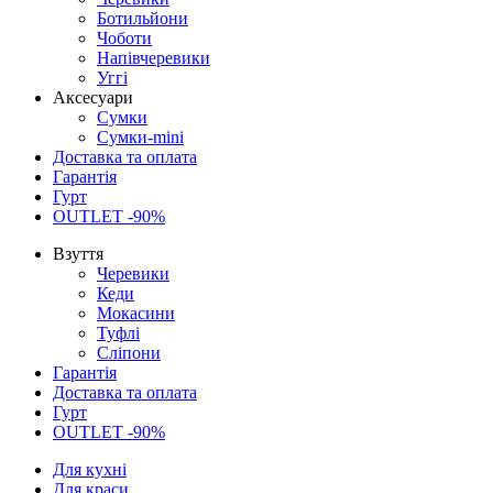
Ботильйони
Чоботи
Напівчеревики
Уггі
Аксесуари
Сумки
Сумки-mini
Доставка та оплата
Гарантія
Гурт
OUTLET -90%
Взуття
Черевики
Кеди
Мокасини
Туфлі
Сліпони
Гарантія
Доставка та оплата
Гурт
OUTLET -90%
Для кухні
Для краси