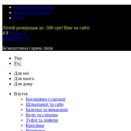
Обмін і повернення
Оплата і доставка
Гурт
Літній розпродаж до -500 грн! Вже на сайті
4.9
Відгуки
0 800 50 97 97
Безкоштовна гаряча лінія
Укр
Рус
Для неї
Для нього
Для дому
Взуття
Босоніжки і сандалі
Шльопанці та сабо
Балетки та мокасини
Кеди та сліпони
Туфлі та лофери
Кросівки
Черевики