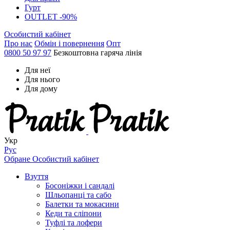
Гурт
OUTLET -90%
Особистий кабінет
Про нас
Обмін і повернення
Опт
0800 50 97 97
Безкоштовна гаряча лінія
Для неї
Для нього
Для дому
Укр
Рус
Обране
Особистий кабінет
Взуття
Босоніжки і сандалі
Шльопанці та сабо
Балетки та мокасини
Кеди та сліпони
Туфлі та лофери