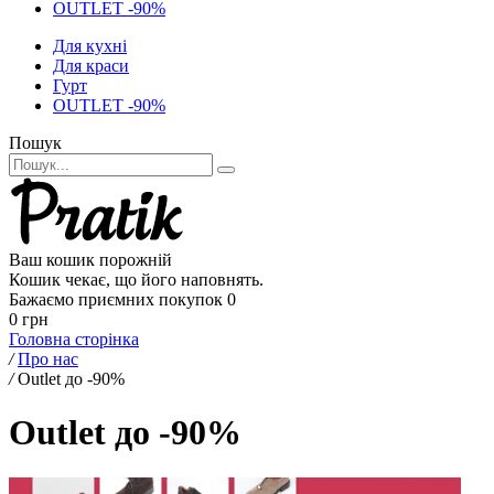
OUTLET -90%
Для кухні
Для краси
Гурт
OUTLET -90%
Пошук
Ваш кошик порожній
Кошик чекає, що його наповнять.
Бажаємо приємних покупок
0
0 грн
Головна сторінка
/
Про нас
/
Outlet до -90%
Outlet до -90%