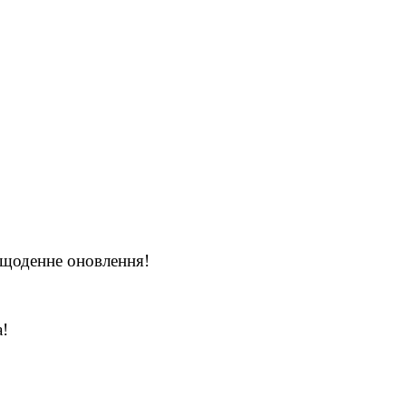
 щоденне оновлення!
а!