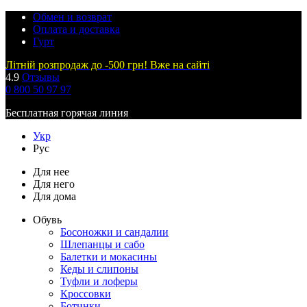
Обмен и возврат
Оплата и доставка
Гурт
Літній розпродаж до -500 грн! Вже на сайті
4.9
Отзывы
0 800 50 97 97
Бесплатная горячая линия
Укр
Рус
Для нее
Для него
Для дома
Обувь
Босоножки и сандалии
Шлепанцы и сабо
Балетки и мокасины
Кеды и слипоны
Туфли и лоферы
Кроссовки
Ботинки