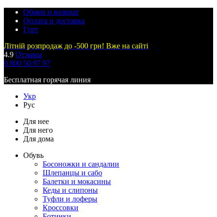
Обмен и возврат
Оплата и доставка
Гурт
Літній розпродаж до -500 грн! Вже на сайті
4.9
Отзывы
0 800 50 97 97
Бесплатная горячая линия
Укр
Рус
Для нее
Для него
Для дома
Обувь
Босоножки и сандалии
Шлепанцы и сабо
Балетки и мокасины
Кеды и слипоны
Туфли и лоферы
Кроссовки
Ботинки