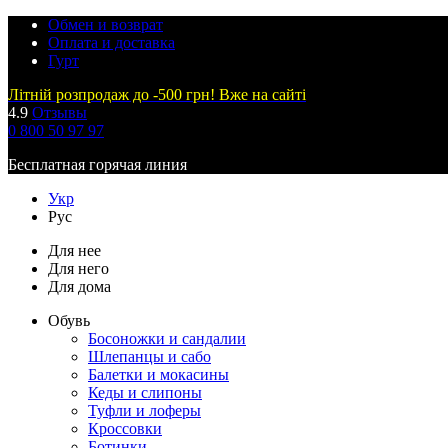
Обмен и возврат
Оплата и доставка
Гурт
Літній розпродаж до -500 грн! Вже на сайті
4.9
Отзывы
0 800 50 97 97
Бесплатная горячая линия
Укр
Рус
Для нее
Для него
Для дома
Обувь
Босоножки и сандалии
Шлепанцы и сабо
Балетки и мокасины
Кеды и слипоны
Туфли и лоферы
Кроссовки
Ботинки