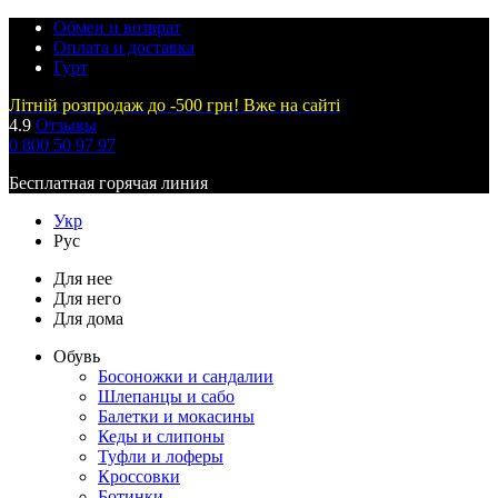
Обмен и возврат
Оплата и доставка
Гурт
Літній розпродаж до -500 грн! Вже на сайті
4.9
Отзывы
0 800 50 97 97
Бесплатная горячая линия
Укр
Рус
Для нее
Для него
Для дома
Обувь
Босоножки и сандалии
Шлепанцы и сабо
Балетки и мокасины
Кеды и слипоны
Туфли и лоферы
Кроссовки
Ботинки