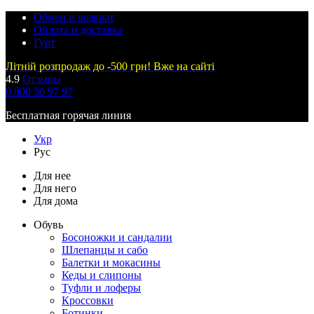
Обмен и возврат
Оплата и доставка
Гурт
Літній розпродаж до -500 грн! Вже на сайті
4.9
Отзывы
0 800 50 97 97
Бесплатная горячая линия
Укр
Рус
Для нее
Для него
Для дома
Обувь
Босоножки и сандалии
Шлепанцы и сабо
Балетки и мокасины
Кеды и слипоны
Туфли и лоферы
Кроссовки
Ботинки