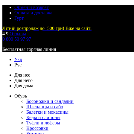
Обмен и возврат
Оплата и доставка
Гурт
Літній розпродаж до -500 грн! Вже на сайті
4.9
Отзывы
0 800 50 97 97
Бесплатная горячая линия
Укр
Рус
Для нее
Для него
Для дома
Обувь
Босоножки и сандалии
Шлепанцы и сабо
Балетки и мокасины
Кеды и слипоны
Туфли и лоферы
Кроссовки
Ботинки