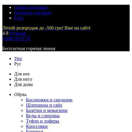
Обмен и возврат
Оплата и доставка
Гурт
Літній розпродаж до -500 грн! Вже на сайті
4.9
Отзывы
0 800 50 97 97
Бесплатная горячая линия
Укр
Рус
Для нее
Для него
Для дома
Обувь
Босоножки и сандалии
Шлепанцы и сабо
Балетки и мокасины
Кеды и слипоны
Туфли и лоферы
Кроссовки
Ботинки