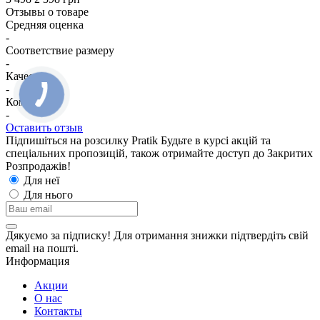
Отзывы о товаре
Средняя оценка
-
Соответствие размеру
-
Качество
-
Комфорт
-
Оставить отзыв
Підпишіться на розсилку Pratik
Будьте в курсі акцій та
спеціальних пропозицій, також отримайте доступ до Закритих
Розпродажiв!
Для неї
Для нього
Дякуємо за підписку! Для отримання знижки підтвердіть свій
email на пошті.
Информация
Акции
О нас
Контакты