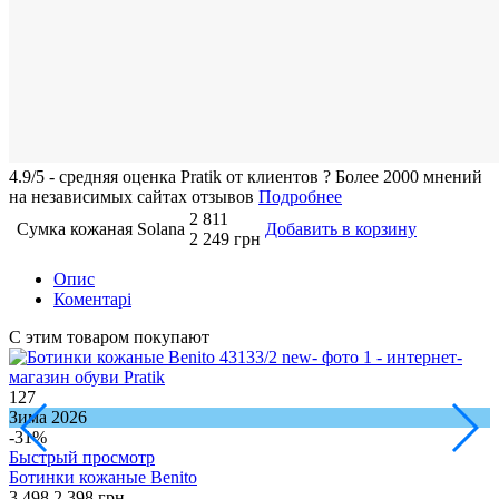
4.9/5 - средняя оценка Pratik от клиентов
?
Более 2000 мнений
на независимых сайтах отзывов
Подробнее
2 811
Сумка кожаная Solana
Добавить в корзину
2 249 грн
Опис
Коментарі
С этим товаром покупают
127
9
Зима 2026
О
-31%
Быстрый просмотр
Ботинки кожаные Benito
Б
3 498
2 398 грн
3