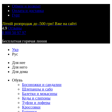
Обмен и возврат
Оплата и доставка
Гурт
Літній розпродаж до -500 грн! Вже на сайті
4.9
Отзывы
0 800 50 97 97
Бесплатная горячая линия
Укр
Рус
Для нее
Для него
Для дома
Обувь
Босоножки и сандалии
Шлепанцы и сабо
Балетки и мокасины
Кеды и слипоны
Туфли и лоферы
Кроссовки
Ботинки