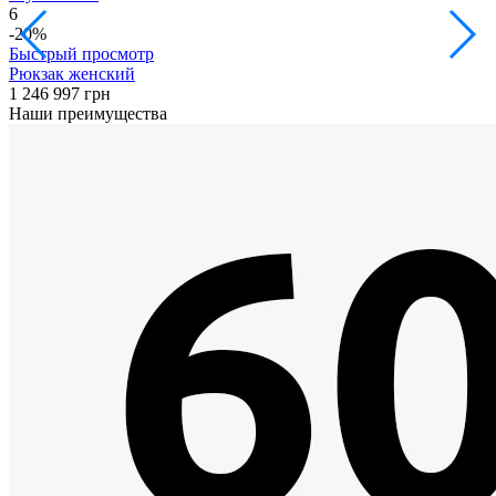
6
3
-20%
Быстрый просмотр
Рюкзак женский
1 246
997 грн
1
Наши преимущества