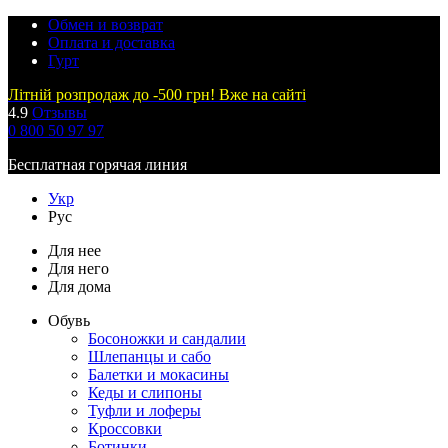
Обмен и возврат
Оплата и доставка
Гурт
Літній розпродаж до -500 грн! Вже на сайті
4.9
Отзывы
0 800 50 97 97
Бесплатная горячая линия
Укр
Рус
Для нее
Для него
Для дома
Обувь
Босоножки и сандалии
Шлепанцы и сабо
Балетки и мокасины
Кеды и слипоны
Туфли и лоферы
Кроссовки
Ботинки