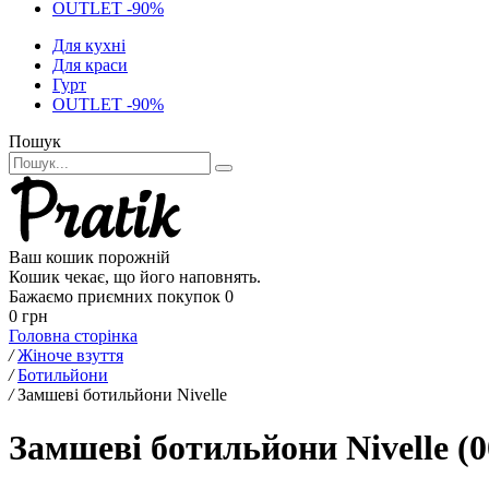
OUTLET -90%
Для кухні
Для краси
Гурт
OUTLET -90%
Пошук
Ваш кошик порожній
Кошик чекає, що його наповнять.
Бажаємо приємних покупок
0
0 грн
Головна сторінка
/
Жіноче взуття
/
Ботильйони
/
Замшеві ботильйони Nivelle
Замшеві ботильйони Nivelle (