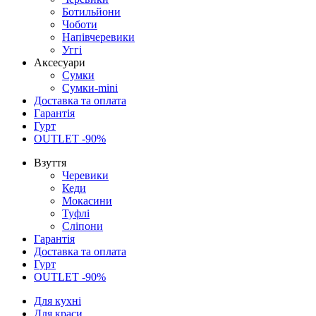
Ботильйони
Чоботи
Напівчеревики
Уггі
Аксесуари
Сумки
Сумки-mini
Доставка та оплата
Гарантія
Гурт
OUTLET -90%
Взуття
Черевики
Кеди
Мокасини
Туфлі
Сліпони
Гарантія
Доставка та оплата
Гурт
OUTLET -90%
Для кухні
Для краси