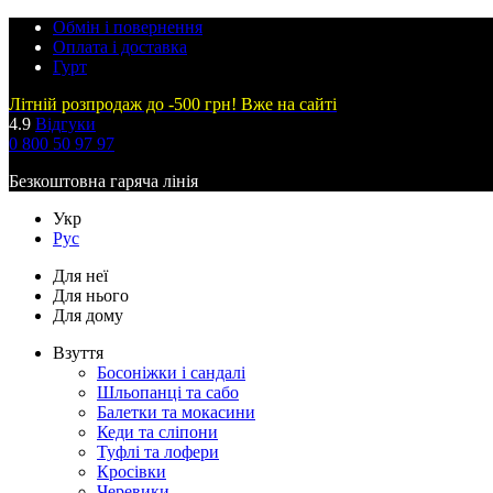
Обмін і повернення
Оплата і доставка
Гурт
Літній розпродаж до -500 грн! Вже на сайті
4.9
Відгуки
0 800 50 97 97
Безкоштовна гаряча лінія
Укр
Рус
Для неї
Для нього
Для дому
Взуття
Босоніжки і сандалі
Шльопанці та сабо
Балетки та мокасини
Кеди та сліпони
Туфлі та лофери
Кросівки
Черевики