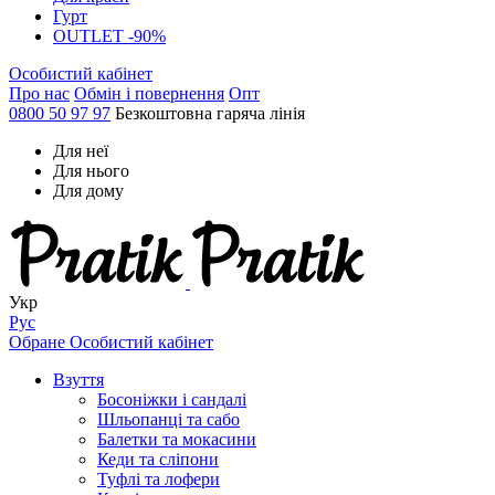
Гурт
OUTLET -90%
Особистий кабінет
Про нас
Обмін і повернення
Опт
0800 50 97 97
Безкоштовна гаряча лінія
Для неї
Для нього
Для дому
Укр
Рус
Обране
Особистий кабінет
Взуття
Босоніжки і сандалі
Шльопанці та сабо
Балетки та мокасини
Кеди та сліпони
Туфлі та лофери