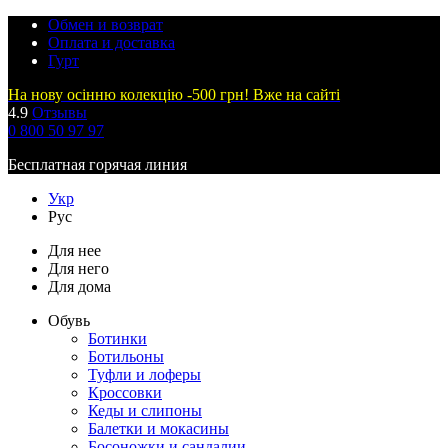
Обмен и возврат
Оплата и доставка
Гурт
На нову осінню колекцію -500 грн! Вже на сайті
4.9
Отзывы
0 800 50 97 97
Бесплатная горячая линия
Укр
Рус
Для нее
Для него
Для дома
Обувь
Ботинки
Ботильоны
Туфли и лоферы
Кроссовки
Кеды и слипоны
Балетки и мокасины
Босоножки и сандалии