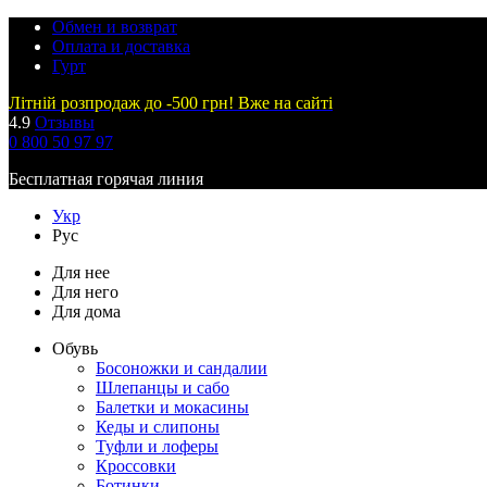
Обмен и возврат
Оплата и доставка
Гурт
Літній розпродаж до -500 грн! Вже на сайті
4.9
Отзывы
0 800 50 97 97
Бесплатная горячая линия
Укр
Рус
Для нее
Для него
Для дома
Обувь
Босоножки и сандалии
Шлепанцы и сабо
Балетки и мокасины
Кеды и слипоны
Туфли и лоферы
Кроссовки
Ботинки