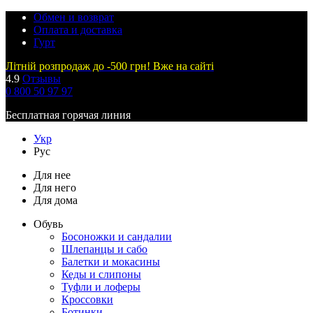
Обмен и возврат
Оплата и доставка
Гурт
Літній розпродаж до -500 грн! Вже на сайті
4.9
Отзывы
0 800 50 97 97
Бесплатная горячая линия
Укр
Рус
Для нее
Для него
Для дома
Обувь
Босоножки и сандалии
Шлепанцы и сабо
Балетки и мокасины
Кеды и слипоны
Туфли и лоферы
Кроссовки
Ботинки