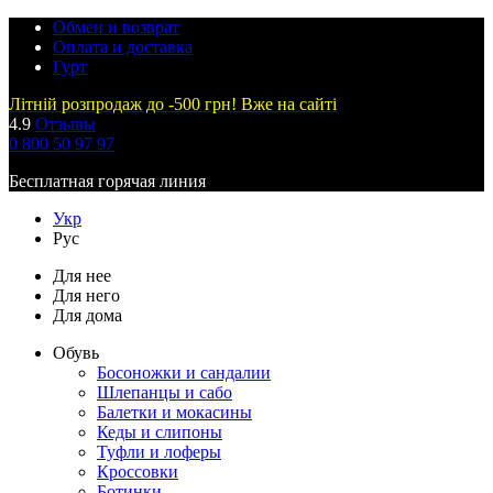
Обмен и возврат
Оплата и доставка
Гурт
Літній розпродаж до -500 грн! Вже на сайті
4.9
Отзывы
0 800 50 97 97
Бесплатная горячая линия
Укр
Рус
Для нее
Для него
Для дома
Обувь
Босоножки и сандалии
Шлепанцы и сабо
Балетки и мокасины
Кеды и слипоны
Туфли и лоферы
Кроссовки
Ботинки