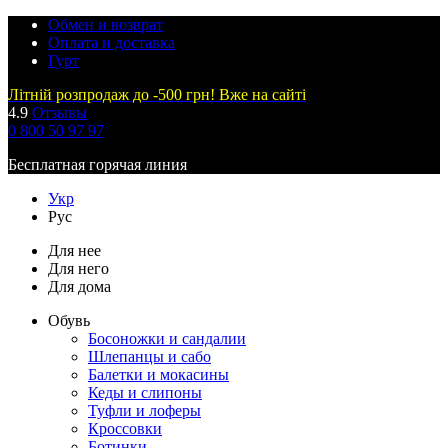
Обмен и возврат
Оплата и доставка
Гурт
Літній розпродаж до -500 грн! Вже на сайті
4.9
Отзывы
0 800 50 97 97
Бесплатная горячая линия
Укр
Рус
Для нее
Для него
Для дома
Обувь
Босоножки и сандалии
Шлепанцы и сабо
Балетки и мокасины
Кеды и слипоны
Туфли и лоферы
Кроссовки
Ботинки