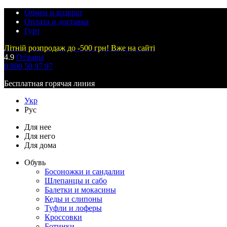
Обмен и возврат
Оплата и доставка
Гурт
Літній розпродаж до -500 грн! Вже на сайті
4.9
Отзывы
0 800 50 97 97
Бесплатная горячая линия
Укр
Рус
Для нее
Для него
Для дома
Обувь
Босоножки и сандалии
Шлепанцы и сабо
Балетки и мокасины
Кеды и слипоны
Туфли и лоферы
Кроссовки
Ботинки