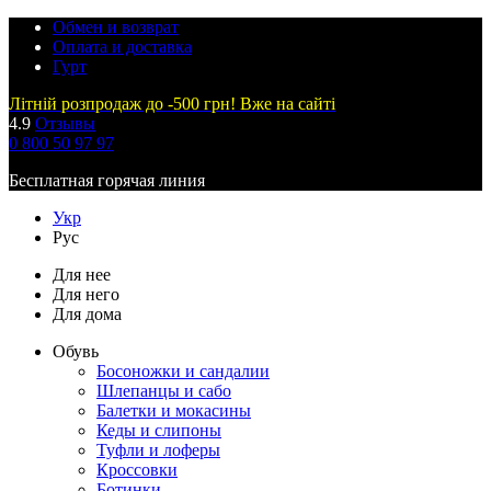
Обмен и возврат
Оплата и доставка
Гурт
Літній розпродаж до -500 грн! Вже на сайті
4.9
Отзывы
0 800 50 97 97
Бесплатная горячая линия
Укр
Рус
Для нее
Для него
Для дома
Обувь
Босоножки и сандалии
Шлепанцы и сабо
Балетки и мокасины
Кеды и слипоны
Туфли и лоферы
Кроссовки
Ботинки