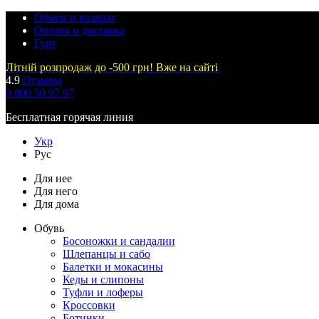
Обмен и возврат
Оплата и доставка
Гурт
Літній розпродаж до -500 грн! Вже на сайті
4.9
Отзывы
0 800 50 97 97
Бесплатная горячая линия
Укр
Рус
Для нее
Для него
Для дома
Обувь
Босоножки и сандалии
Шлепанцы и сабо
Балетки и мокасины
Кеды и слипоны
Туфли и лоферы
Кроссовки
Ботинки