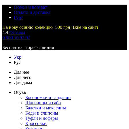
Обмен и возврат
Оплата и доставка
Гурт
На нову осінню колекцію -500 грн! Вже на сайті
4.9
Отзывы
0 800 50 97 97
Бесплатная горячая линия
Укр
Рус
Для нее
Для него
Для дома
Обувь
Босоножки и сандалии
Шлепанцы и сабо
Балетки и мокасины
Кеды и слипоны
Туфли и лоферы
Кроссовки
Ботинки