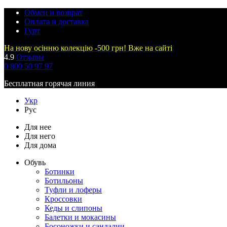
Обмен и возврат
Оплата и доставка
Гурт
На нову осінню колекцію -500 грн! Вже на сайті
4.9
Отзывы
0 800 50 97 97
Бесплатная горячая линия
Укр
Рус
Для нее
Для него
Для дома
Обувь
Ботинки
Ботильоны
Туфли и лоферы
Кроссовки
Кеды и слипоны
Балетки и мокасины
Босоножки и сандалии