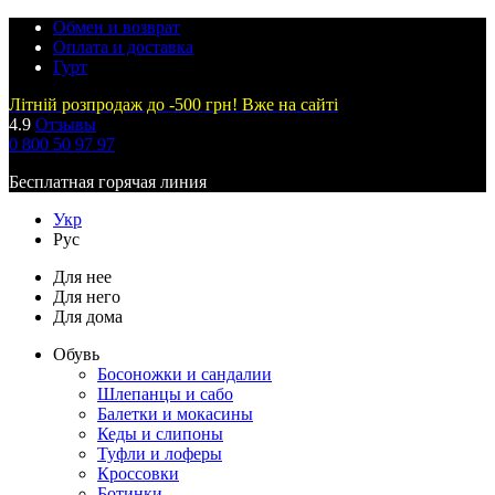
Обмен и возврат
Оплата и доставка
Гурт
Літній розпродаж до -500 грн! Вже на сайті
4.9
Отзывы
0 800 50 97 97
Бесплатная горячая линия
Укр
Рус
Для нее
Для него
Для дома
Обувь
Босоножки и сандалии
Шлепанцы и сабо
Балетки и мокасины
Кеды и слипоны
Туфли и лоферы
Кроссовки
Ботинки