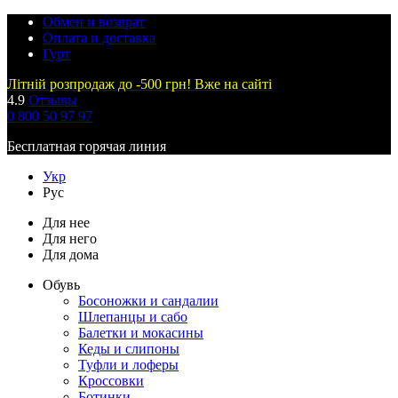
Обмен и возврат
Оплата и доставка
Гурт
Літній розпродаж до -500 грн! Вже на сайті
4.9
Отзывы
0 800 50 97 97
Бесплатная горячая линия
Укр
Рус
Для нее
Для него
Для дома
Обувь
Босоножки и сандалии
Шлепанцы и сабо
Балетки и мокасины
Кеды и слипоны
Туфли и лоферы
Кроссовки
Ботинки