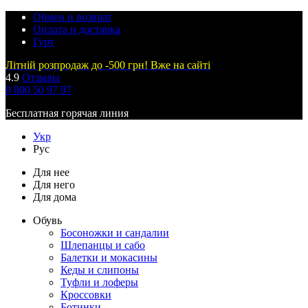
Обмен и возврат
Оплата и доставка
Гурт
Літній розпродаж до -500 грн! Вже на сайті
4.9
Отзывы
0 800 50 97 97
Бесплатная горячая линия
Укр
Рус
Для нее
Для него
Для дома
Обувь
Босоножки и сандалии
Шлепанцы и сабо
Балетки и мокасины
Кеды и слипоны
Туфли и лоферы
Кроссовки
Ботинки