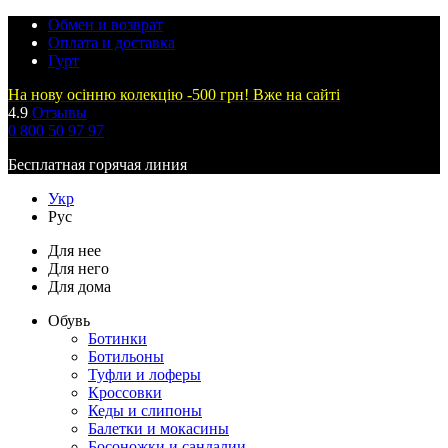
Обмен и возврат
Оплата и доставка
Гурт
На нову осінню колекцію -500 грн! Вже на сайті
4.9
Отзывы
0 800 50 97 97
Бесплатная горячая линия
Укр
Рус
Для нее
Для него
Для дома
Обувь
Ботинки
Ботильоны
Туфли и лоферы
Кроссовки
Кеды и слипоны
Балетки и мокасины
Босоножки и сандалии