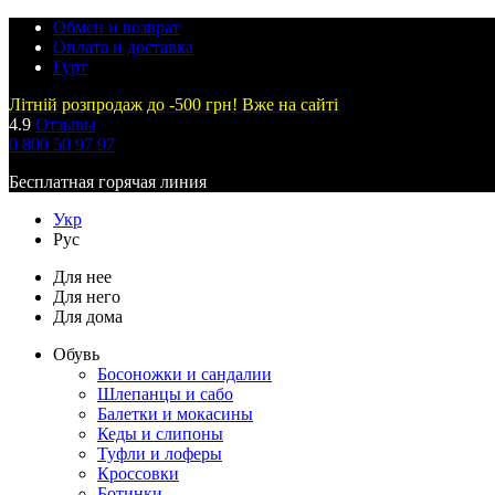
Обмен и возврат
Оплата и доставка
Гурт
Літній розпродаж до -500 грн! Вже на сайті
4.9
Отзывы
0 800 50 97 97
Бесплатная горячая линия
Укр
Рус
Для нее
Для него
Для дома
Обувь
Босоножки и сандалии
Шлепанцы и сабо
Балетки и мокасины
Кеды и слипоны
Туфли и лоферы
Кроссовки
Ботинки