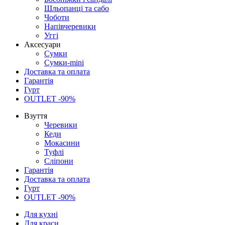
Шльопанці та сабо
Чоботи
Напівчеревики
Уггі
Аксесуари
Сумки
Сумки-mini
Доставка та оплата
Гарантія
Гурт
OUTLET -90%
Взуття
Черевики
Кеди
Мокасини
Туфлі
Сліпони
Гарантія
Доставка та оплата
Гурт
OUTLET -90%
Для кухні
Для краси