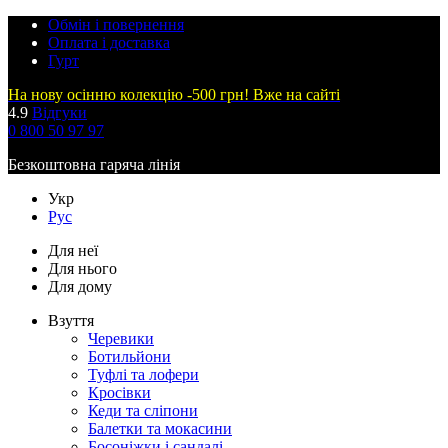
Обмін і повернення
Оплата і доставка
Гурт
На нову осінню колекцію -500 грн! Вже на сайті
4.9
Відгуки
0 800 50 97 97
Безкоштовна гаряча лінія
Укр
Рус
Для неї
Для нього
Для дому
Взуття
Черевики
Ботильйони
Туфлі та лофери
Кросівки
Кеди та сліпони
Балетки та мокасини
Босоніжки і сандалі