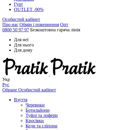
Гурт
OUTLET -90%
Особистий кабінет
Про нас
Обмін і повернення
Опт
0800 50 97 97
Безкоштовна гаряча лінія
Для неї
Для нього
Для дому
Укр
Рус
Обране
Особистий кабінет
Взуття
Черевики
Ботильйони
Туфлі та лофери
Кросівки
Кеди та сліпони