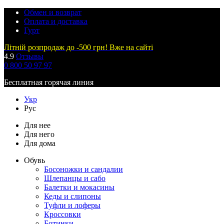
Обмен и возврат
Оплата и доставка
Гурт
Літній розпродаж до -500 грн! Вже на сайті
4.9
Отзывы
0 800 50 97 97
Бесплатная горячая линия
Укр
Рус
Для нее
Для него
Для дома
Обувь
Босоножки и сандалии
Шлепанцы и сабо
Балетки и мокасины
Кеды и слипоны
Туфли и лоферы
Кроссовки
Ботинки