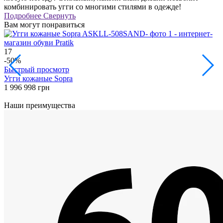
комбинировать угги со многими стилями в одежде!
Подробнее
Свернуть
Вам могут понравиться
17
4
-50%
Быстрый просмотр
Угги кожаные Sopra
У
1 996
998 грн
1
Наши преимущества