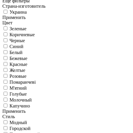
Еще фильтры
Страна-изготовитель
Украина
Применить
Цвет
Зеленые
Коричневые
Черные
Синий
Белый
Бежевые
Красные
Желтые
Розовые
Помаранчеві
М'ятний
Голубые
Молочный
Капучино
Применить
Стиль
Модный
Городской