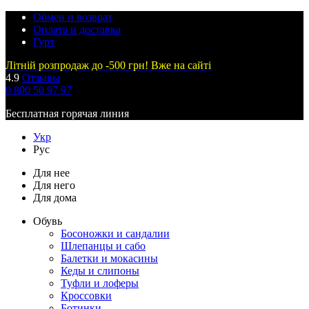
Обмен и возврат
Оплата и доставка
Гурт
Літній розпродаж до -500 грн! Вже на сайті
4.9
Отзывы
0 800 50 97 97
Бесплатная горячая линия
Укр
Рус
Для нее
Для него
Для дома
Обувь
Босоножки и сандалии
Шлепанцы и сабо
Балетки и мокасины
Кеды и слипоны
Туфли и лоферы
Кроссовки
Ботинки