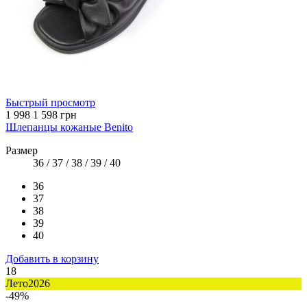
Быстрый просмотр
1 998
1 598 грн
Шлепанцы кожаные Benito
Размер
36 / 37 / 38 / 39 / 40
36
37
38
39
40
Добавить в корзину
18
Лето2026
-49%