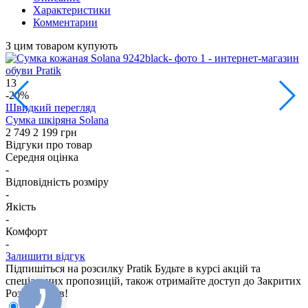
Характеристики
Комментарии
З цим товаром купують
13
5
-20%
Швидкий перегляд
Сумка шкіряна Solana
С
2 749
2 199 грн
1
Відгуки про товар
Середня оцінка
-
Відповідність розміру
-
Якість
-
Комфорт
-
Залишити відгук
Підпишіться на розсилку Pratik
Будьте в курсі акцій та
спеціальних пропозицій, також отримайте доступ до Закритих
Розпродажiв!
Для неї