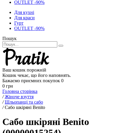
OUTLET -90%
Для кухні
Для краси
Гурт
OUTLET -90%
Пошук
Ваш кошик порожній
Кошик чекає, що його наповнять.
Бажаємо приємних покупок
0
0 грн
Головна сторінка
/
Жіноче взуття
/
Шльопанці та сабо
/
Сабо шкіряні Benito
Сабо шкіряні Benito
(00000015254)