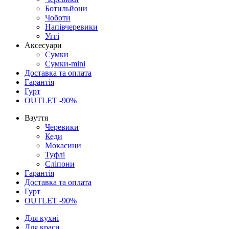
Ботильйони
Чоботи
Напівчеревики
Уггі
Аксесуари
Сумки
Сумки-mini
Доставка та оплата
Гарантія
Гурт
OUTLET -90%
Взуття
Черевики
Кеди
Мокасини
Туфлі
Сліпони
Гарантія
Доставка та оплата
Гурт
OUTLET -90%
Для кухні
Для краси