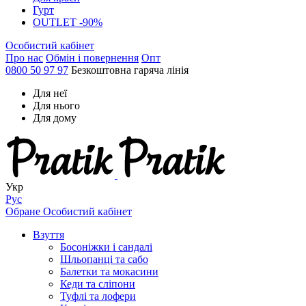
Гурт
OUTLET -90%
Особистий кабінет
Про нас
Обмін і повернення
Опт
0800 50 97 97
Безкоштовна гаряча лінія
Для неї
Для нього
Для дому
Укр
Рус
Обране
Особистий кабінет
Взуття
Босоніжки і сандалі
Шльопанці та сабо
Балетки та мокасини
Кеди та сліпони
Туфлі та лофери