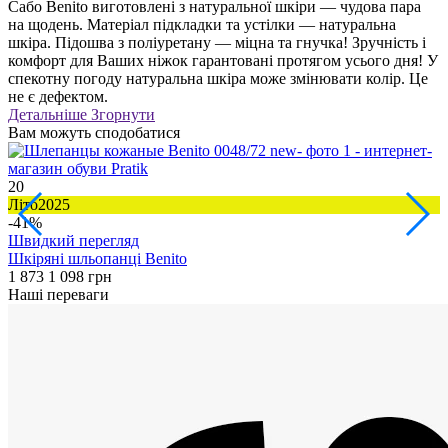
Сабо Benito виготовлені з натуральної шкіри — чудова пара
на щодень. Матеріал підкладки та устілки — натуральна
шкіра. Підошва з поліуретану — міцна та гнучка! Зручність і
комфорт для Ваших ніжок гарантовані протягом усього дня! У
спекотну погоду натуральна шкіра може змінювати колір. Це
не є дефектом.
Детальніше
Згорнути
Вам можуть сподобатися
20
3
Літо2025
Л
-41%
Швидкий перегляд
Шкіряні шльопанці Benito
Ш
1 873
1 098 грн
1
Наші переваги