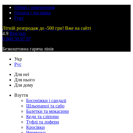
Обмін і повернення
Оплата і доставка
Гурт
Літній розпродаж до -500 грн! Вже на сайті
4.9
Відгуки
0 800 50 97 97
Безкоштовна гаряча лінія
Укр
Рус
Для неї
Для нього
Для дому
Взуття
Босоніжки і сандалі
Шльопанці та сабо
Балетки та мокасини
Кеди та сліпони
Туфлі та лофери
Кросівки
Черевики