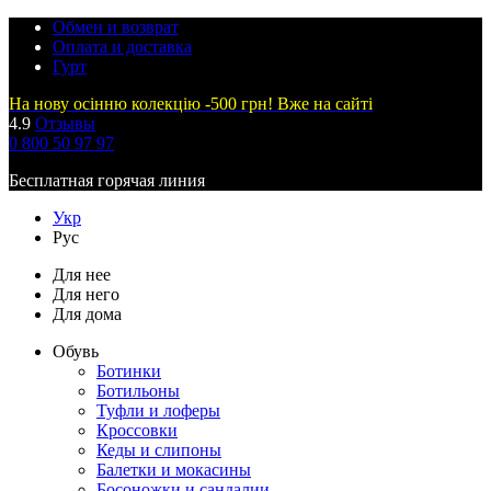
Обмен и возврат
Оплата и доставка
Гурт
На нову осінню колекцію -500 грн! Вже на сайті
4.9
Отзывы
0 800 50 97 97
Бесплатная горячая линия
Укр
Рус
Для нее
Для него
Для дома
Обувь
Ботинки
Ботильоны
Туфли и лоферы
Кроссовки
Кеды и слипоны
Балетки и мокасины
Босоножки и сандалии