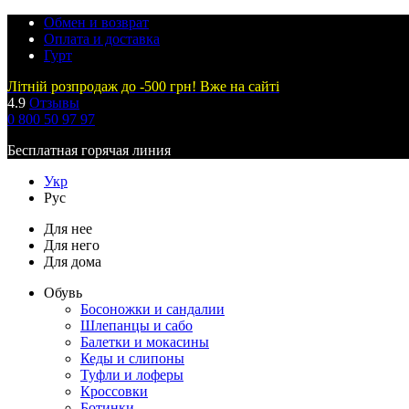
Обмен и возврат
Оплата и доставка
Гурт
Літній розпродаж до -500 грн! Вже на сайті
4.9
Отзывы
0 800 50 97 97
Бесплатная горячая линия
Укр
Рус
Для нее
Для него
Для дома
Обувь
Босоножки и сандалии
Шлепанцы и сабо
Балетки и мокасины
Кеды и слипоны
Туфли и лоферы
Кроссовки
Ботинки