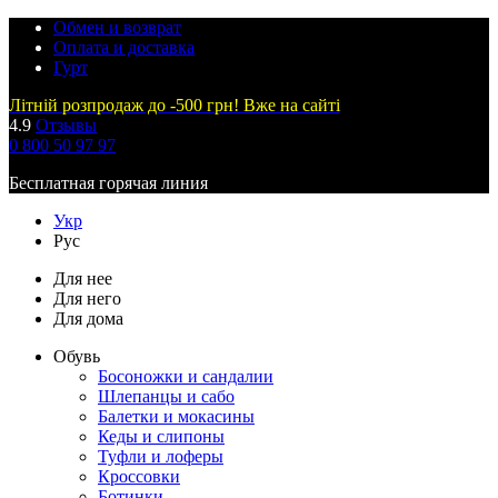
Обмен и возврат
Оплата и доставка
Гурт
Літній розпродаж до -500 грн! Вже на сайті
4.9
Отзывы
0 800 50 97 97
Бесплатная горячая линия
Укр
Рус
Для нее
Для него
Для дома
Обувь
Босоножки и сандалии
Шлепанцы и сабо
Балетки и мокасины
Кеды и слипоны
Туфли и лоферы
Кроссовки
Ботинки