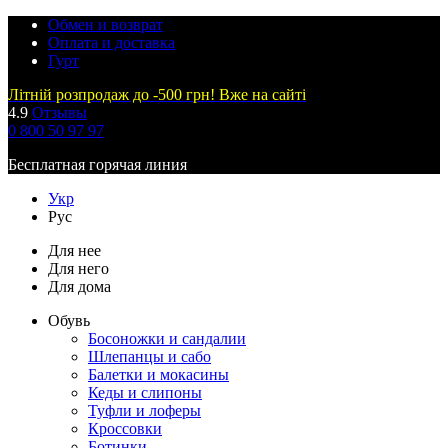
Обмен и возврат
Оплата и доставка
Гурт
Літній розпродаж до -500 грн! Вже на сайті
4.9
Отзывы
0 800 50 97 97
Бесплатная горячая линия
Укр
Рус
Для нее
Для него
Для дома
Обувь
Босоножки и сандалии
Шлепанцы и сабо
Балетки и мокасины
Кеды и слипоны
Туфли и лоферы
Кроссовки
Ботинки