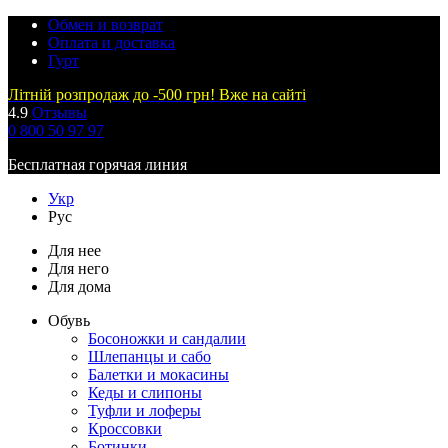
Обмен и возврат
Оплата и доставка
Гурт
Літній розпродаж до -500 грн! Вже на сайті
4.9
Отзывы
0 800 50 97 97
Бесплатная горячая линия
Укр
Рус
Для нее
Для него
Для дома
Обувь
Босоножки и сандалии
Шлепанцы и сабо
Балетки и мокасины
Кеды и слипоны
Туфли и лоферы
Кроссовки
Ботинки