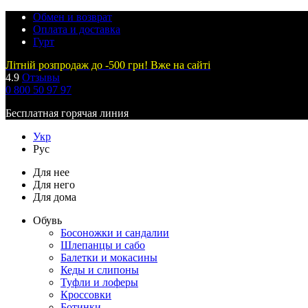
Обмен и возврат
Оплата и доставка
Гурт
Літній розпродаж до -500 грн! Вже на сайті
4.9
Отзывы
0 800 50 97 97
Бесплатная горячая линия
Укр
Рус
Для нее
Для него
Для дома
Обувь
Босоножки и сандалии
Шлепанцы и сабо
Балетки и мокасины
Кеды и слипоны
Туфли и лоферы
Кроссовки
Ботинки