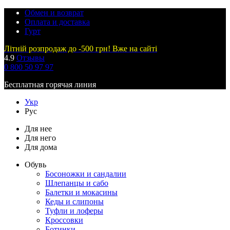
Обмен и возврат
Оплата и доставка
Гурт
Літній розпродаж до -500 грн! Вже на сайті
4.9
Отзывы
0 800 50 97 97
Бесплатная горячая линия
Укр
Рус
Для нее
Для него
Для дома
Обувь
Босоножки и сандалии
Шлепанцы и сабо
Балетки и мокасины
Кеды и слипоны
Туфли и лоферы
Кроссовки
Ботинки