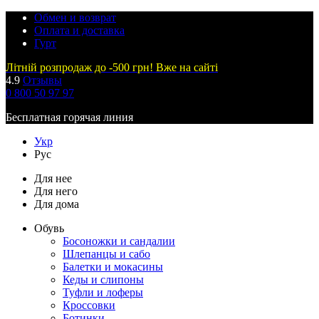
Обмен и возврат
Оплата и доставка
Гурт
Літній розпродаж до -500 грн! Вже на сайті
4.9
Отзывы
0 800 50 97 97
Бесплатная горячая линия
Укр
Рус
Для нее
Для него
Для дома
Обувь
Босоножки и сандалии
Шлепанцы и сабо
Балетки и мокасины
Кеды и слипоны
Туфли и лоферы
Кроссовки
Ботинки