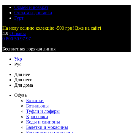
Обмен и возврат
Оплата и доставка
Гурт
На нову осінню колекцію -500 грн! Вже на сайті
4.9
Отзывы
0 800 50 97 97
Бесплатная горячая линия
Укр
Рус
Для нее
Для него
Для дома
Обувь
Ботинки
Ботильоны
Туфли и лоферы
Кроссовки
Кеды и слипоны
Балетки и мокасины
Босоножки и сандалии